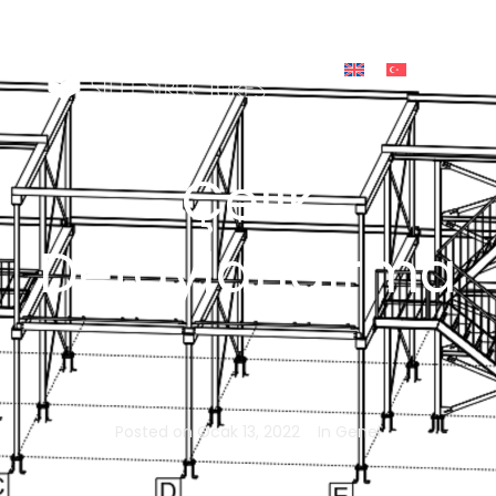
Çelik
Detaylandırma
Posted on
Ocak 13, 2022
In
Genel