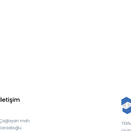
İletişim
Çağlayan mah.
TEKME
Karaalioğlu
ürünl