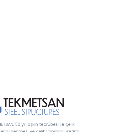
TSAN, 50 yılı aşkın tecrübesi ile çelik
erin işlenmesi ve çelik yapıların üretimi