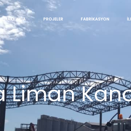
HAKKINDA
PROJELER
FABRIKASYON
İ
Liman Kanop